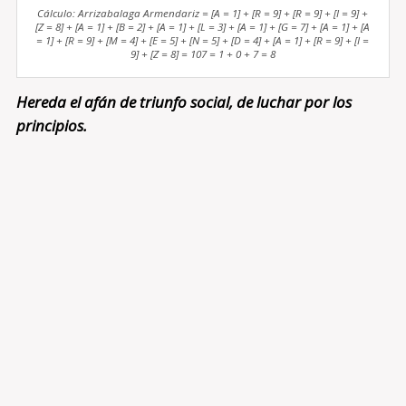
Cálculo: Arrizabalaga Armendariz = [A = 1] + [R = 9] + [R = 9] + [I = 9] +
[Z = 8] + [A = 1] + [B = 2] + [A = 1] + [L = 3] + [A = 1] + [G = 7] + [A = 1] + [A
= 1] + [R = 9] + [M = 4] + [E = 5] + [N = 5] + [D = 4] + [A = 1] + [R = 9] + [I =
9] + [Z = 8] = 107 = 1 + 0 + 7 = 8
Hereda el afán de triunfo social, de luchar por los
principios.