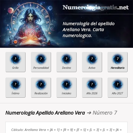
Numerología del apellido
Arellano Vera. Carta
numerologica.
?
?
?
?
7
?
?
?
?
?
➔ Número 7
Numerología Apellido Arellano Vera
Cálculo: Arellano Vera = [A = 1] + [R = 9] + [E = 5] + [L = 3] + [L = 3] + [A =