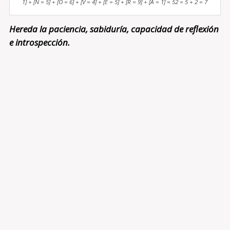
1] + [N = 5] + [O = 6] + [V = 4] + [E = 5] + [R = 9] + [A = 1] = 52 = 5 + 2 = 7
Hereda la paciencia, sabiduría, capacidad de reflexión
e introspección.