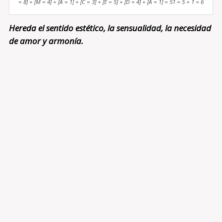
= 8] + [M = 4] + [A = 1] + [C = 3] + [E = 5] + [D = 4] + [A = 1] = 51 = 5 + 1 = 6
Hereda el sentido estético, la sensualidad, la necesidad
de amor y armonía.