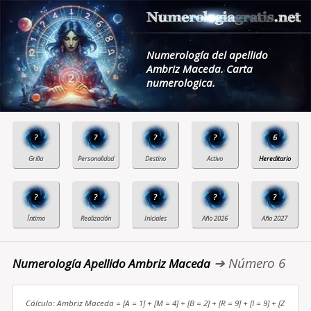
Numerología del apellido
Ambriz Maceda. Carta
numerologica.
?
?
?
?
6
?
?
?
?
?
➔ Número 6
Numerología Apellido Ambriz Maceda
Cálculo: Ambriz Maceda = [A = 1] + [M = 4] + [B = 2] + [R = 9] + [I = 9] + [Z