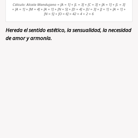
Cálculo: Alcala Mandujano = [A = 1] + [L = 3] + [C = 3] + [A = 1] + [L = 3]
+ [A = 1] + [M = 4] + [A = 1] + [N = 5] + [D = 4] + [U = 3] + [J = 1] + [A = 1] +
[N = 5] + [O = 6] = 42 = 4 + 2 = 6
Hereda el sentido estético, la sensualidad, la necesidad
de amor y armonía.