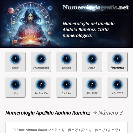
Numerología del apellido
Abdala Ramirez. Carta
numerologica.
?
?
?
?
3
?
?
?
?
?
➔ Número 3
Numerología Apellido Abdala Ramirez
Cálculo: Abdala Ramirez = [A = 1] + [B = 2] + [D = 4] + [A = 1] + [L = 3] +