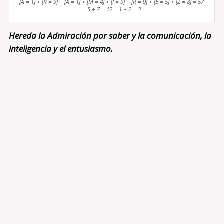
[A = 1] + [R = 9] + [A = 1] + [M = 4] + [I = 9] + [R = 9] + [E = 5] + [Z = 8] = 57
= 5 + 7 = 12 = 1 + 2 = 3
Hereda la Admiración por saber y la comunicación, la
inteligencia y el entusiasmo.