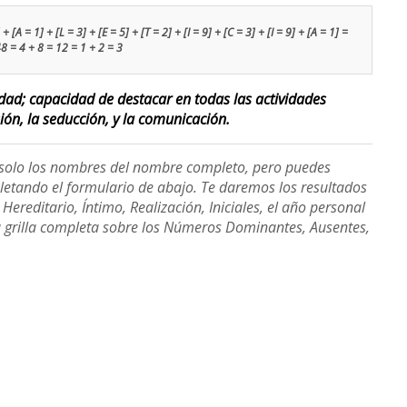
 [A = 1] + [L = 3] + [E = 5] + [T = 2] + [I = 9] + [C = 3] + [I = 9] + [A = 1] =
8 = 4 + 8 = 12 = 1 + 2 = 3
lidad; capacidad de destacar en todas las actividades
sión, la seducción, y la comunicación.
e solo los nombres del nombre completo, pero puedes
etando el formulario de abajo. Te daremos los resultados
ereditario, Íntimo, Realización, Iniciales, el año personal
a grilla completa sobre los Números Dominantes, Ausentes,