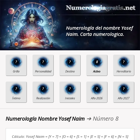
Numerología del nombre Yosef
Naim. Carta numerologica.
?
?
?
8
?
?
?
?
?
?
➔ Número 8
Numerología Nombre Yosef Naim
Cálculo: Yosef Naim = [Y = 7] + [O = 6] + [S = 1] + [E = 5] + [F = 6] + [N = 5]