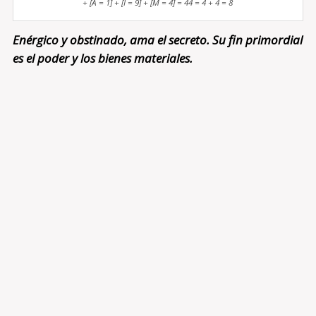
+ [A = 1] + [I = 9] + [M = 4] = 44 = 4 + 4 = 8
Enérgico y obstinado, ama el secreto. Su fin primordial
es el poder y los bienes materiales.