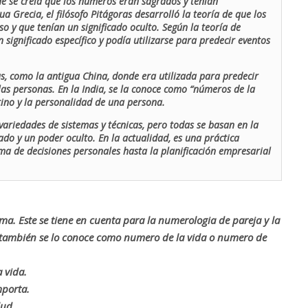
de se creía que los números eran sagrados y tenían
ua Grecia, el filósofo Pitágoras desarrolló la teoría de que los
o y que tenían un significado oculto. Según la teoría de
 significado específico y podía utilizarse para predecir eventos
as, como la antigua China, donde era utilizada para predecir
las personas. En la India, se la conoce como “números de la
stino y la personalidad de una persona.
ariedades de sistemas y técnicas, pero todas se basan en la
ado y un poder oculto. En la actualidad, es una práctica
oma de decisiones personales hasta la planificación empresarial
rma. Este se tiene en cuenta para la numerologia de pareja y la
o también se lo conoce como numero de la vida o numero de
 vida.
mporta.
lud.