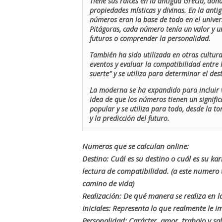
Tiene sus raíces en la antigua Grecia, don
propiedades místicas y divinas. En la antig
números eran la base de todo en el univers
Pitágoras, cada número tenía un valor y un
futuros o comprender la personalidad.
También ha sido utilizada en otras cultur
eventos y evaluar la compatibilidad entre 
suerte” y se utiliza para determinar el de
La moderna se ha expandido para incluir v
idea de que los números tienen un signific
popular y se utiliza para todo, desde la t
y la predicción del futuro.
Numeros que se calculan online:
Destino: Cuál es su destino o cuál es su ka
lectura de compatibilidad. (a este numer
camino de vida)
Realización: De qué manera se realiza en la
Iniciales: Representa lo que realmente le i
Personalidad: Carácter, amor, trabajo y sa