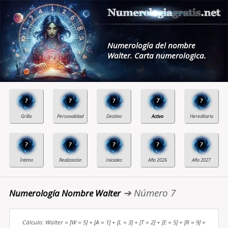
Numerología del nombre
Walter. Carta numerologica.
?
?
?
7
?
?
?
?
?
?
➔ Número 7
Numerología Nombre Walter
Cálculo: Walter = [W = 5] + [A = 1] + [L = 3] + [T = 2] + [E = 5] + [R = 9] =