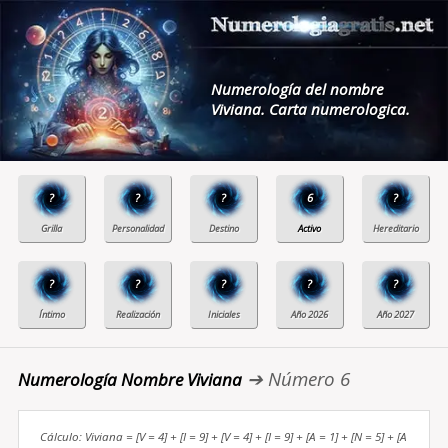
Numerología del nombre
Viviana. Carta numerologica.
?
?
?
6
?
?
?
?
?
?
➔ Número 6
Numerología Nombre Viviana
Cálculo: Viviana = [V = 4] + [I = 9] + [V = 4] + [I = 9] + [A = 1] + [N = 5] + [A