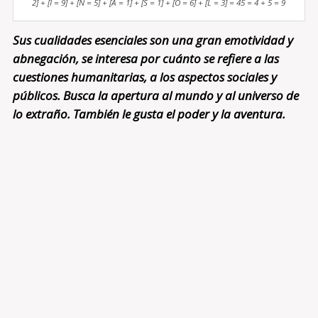
2] + [I = 9] + [N = 5] + [A = 1] + [S = 1] + [O = 6] + [L = 3] = 45 = 4 + 5 = 9
Sus cualidades esenciales son una gran emotividad y
abnegación, se interesa por cuánto se refiere a las
cuestiones humanitarias, a los aspectos sociales y
públicos. Busca la apertura al mundo y al universo de
lo extraño. También le gusta el poder y la aventura.