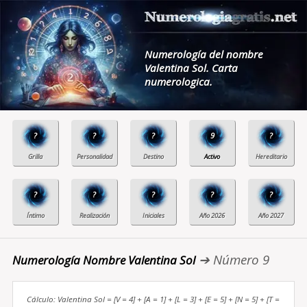
Numerología del nombre
Valentina Sol. Carta
numerologica.
?
?
?
9
?
?
?
?
?
?
➔ Número 9
Numerología Nombre Valentina Sol
Cálculo: Valentina Sol = [V = 4] + [A = 1] + [L = 3] + [E = 5] + [N = 5] + [T =