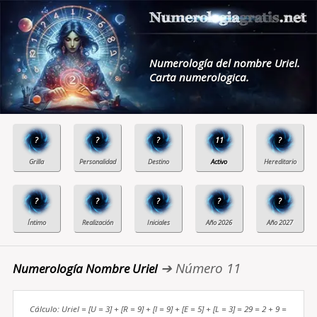
Numerología del nombre Uriel.
Carta numerologica.
?
?
?
11
?
?
?
?
?
?
➔ Número 11
Numerología Nombre Uriel
Cálculo: Uriel = [U = 3] + [R = 9] + [I = 9] + [E = 5] + [L = 3] = 29 = 2 + 9 =