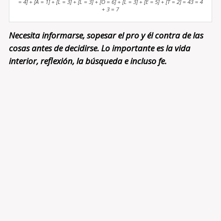
= 4] + [A = 1] + [L = 3] + [L = 3] + [O = 6] + [L = 3] + [E = 5] + [T = 2] = 43 = 4
+ 3 = 7
Necesita informarse, sopesar el pro y él contra de las
cosas antes de decidirse. Lo importante es la vida
interior, reflexión, la búsqueda e incluso fe.