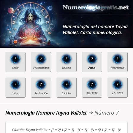
Numerología del nombre Tayna
Vallolet. Carta numerologica.
?
?
?
7
?
?
?
?
?
?
➔ Número 7
Numerología Nombre Tayna Vallolet
Cálculo: Tayna Vallolet = [T = 2] + [A = 1] + [Y = 7] + [N = 5] + [A = 1] + [V