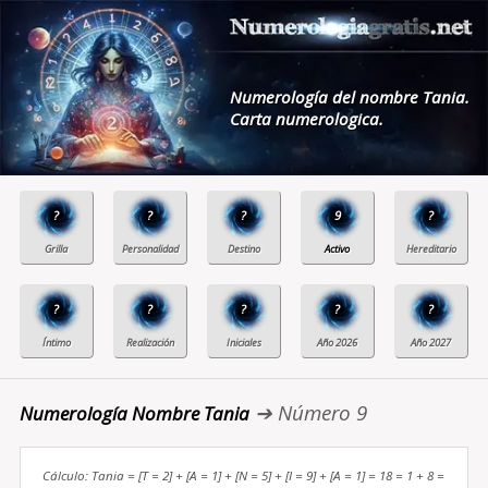
Numerología del nombre Tania.
Carta numerologica.
?
?
?
9
?
?
?
?
?
?
➔ Número 9
Numerología Nombre Tania
Cálculo: Tania = [T = 2] + [A = 1] + [N = 5] + [I = 9] + [A = 1] = 18 = 1 + 8 =