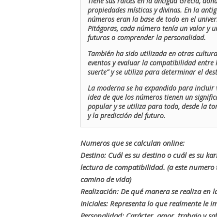
Tiene sus raíces en la antigua Grecia, don
propiedades místicas y divinas. En la antig
números eran la base de todo en el univers
Pitágoras, cada número tenía un valor y un
futuros o comprender la personalidad.
También ha sido utilizada en otras cultur
eventos y evaluar la compatibilidad entre 
suerte” y se utiliza para determinar el de
La moderna se ha expandido para incluir v
idea de que los números tienen un signific
popular y se utiliza para todo, desde la t
y la predicción del futuro.
Numeros que se calculan online:
Destino: Cuál es su destino o cuál es su ka
lectura de compatibilidad. (a este numer
camino de vida)
Realización: De qué manera se realiza en la
Iniciales: Representa lo que realmente le i
Personalidad: Carácter, amor, trabajo y sa