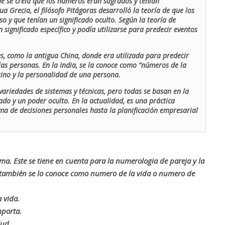
de se creía que los números eran sagrados y tenían
ua Grecia, el filósofo Pitágoras desarrolló la teoría de que los
o y que tenían un significado oculto. Según la teoría de
 significado específico y podía utilizarse para predecir eventos
as, como la antigua China, donde era utilizada para predecir
las personas. En la India, se la conoce como “números de la
stino y la personalidad de una persona.
ariedades de sistemas y técnicas, pero todas se basan en la
ado y un poder oculto. En la actualidad, es una práctica
oma de decisiones personales hasta la planificación empresarial
rma. Este se tiene en cuenta para la numerologia de pareja y la
o también se lo conoce como numero de la vida o numero de
 vida.
mporta.
lud.