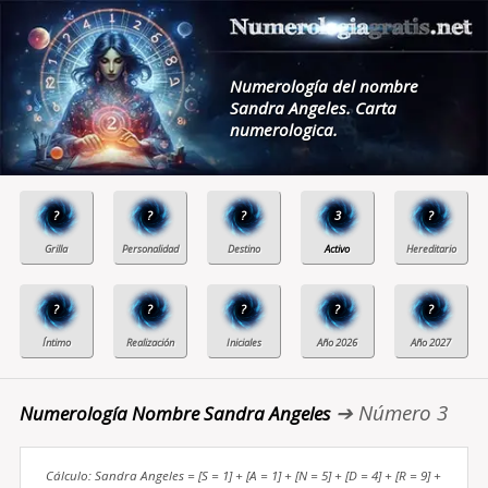
Numerología del nombre
Sandra Angeles. Carta
numerologica.
?
?
?
3
?
?
?
?
?
?
➔ Número 3
Numerología Nombre Sandra Angeles
Cálculo: Sandra Angeles = [S = 1] + [A = 1] + [N = 5] + [D = 4] + [R = 9] +