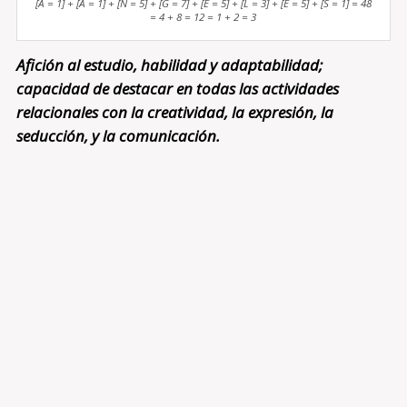
[A = 1] + [A = 1] + [N = 5] + [G = 7] + [E = 5] + [L = 3] + [E = 5] + [S = 1] = 48
= 4 + 8 = 12 = 1 + 2 = 3
Afición al estudio, habilidad y adaptabilidad;
capacidad de destacar en todas las actividades
relacionales con la creatividad, la expresión, la
seducción, y la comunicación.