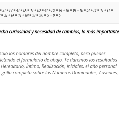
3] + [V = 4] + [A = 1] + [D = 4] + [O = 6] + [R = 9] + [E = 5] + [S = 1] + [T =
B = 2] + [A = 1] + [N = 5] = 50 = 5 + 0 = 5
ucha curiosidad y necesidad de cambios; lo más importante
e solo los nombres del nombre completo, pero puedes
etando el formulario de abajo. Te daremos los resultados
ereditario, Íntimo, Realización, Iniciales, el año personal
a grilla completa sobre los Números Dominantes, Ausentes,