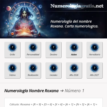
Numerología del nombre
Roxana. Carta numerologica.
?
?
?
1
?
?
?
?
?
?
➔ Número 1
Numerología Nombre Roxana
Cálculo: Roxana = [R = 9] + [O = 6] + [X = 6] + [A = 1] + [N = 5] + [A = 1] =