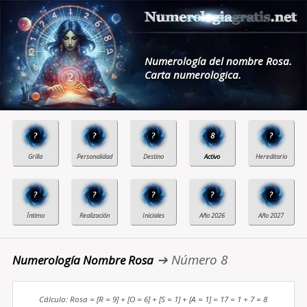
Numerología del nombre Rosa.
Carta numerologica.
?
?
?
8
?
?
?
?
?
?
➔ Número 8
Numerología Nombre Rosa
Cálculo: Rosa = [R = 9] + [O = 6] + [S = 1] + [A = 1] = 17 = 1 + 7 = 8