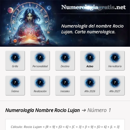
Numerología del nombre Rocio
Lujan. Carta numerologica.
?
?
?
1
?
?
?
?
?
?
➔ Número 1
Numerología Nombre Rocio Lujan
Cálculo: Rocio Lujan = [R = 9] + [O = 6] + [C = 3] + [I = 9] + [O = 6] + [L = 3]