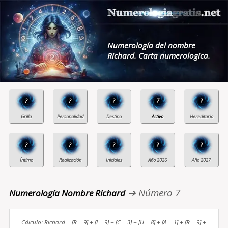
Numerología del nombre
Richard. Carta numerologica.
?
?
?
7
?
?
?
?
?
?
➔ Número 7
Numerología Nombre Richard
Cálculo: Richard = [R = 9] + [I = 9] + [C = 3] + [H = 8] + [A = 1] + [R = 9] +