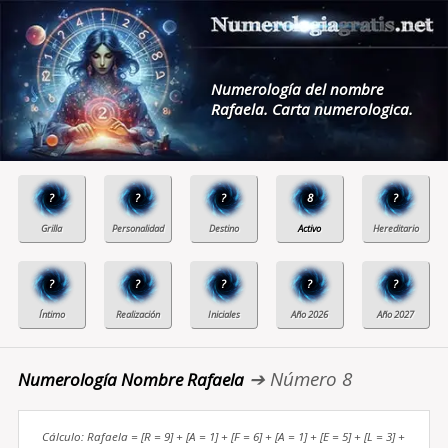
Numerología del nombre
Rafaela. Carta numerologica.
?
?
?
8
?
?
?
?
?
?
➔ Número 8
Numerología Nombre Rafaela
Cálculo: Rafaela = [R = 9] + [A = 1] + [F = 6] + [A = 1] + [E = 5] + [L = 3] +