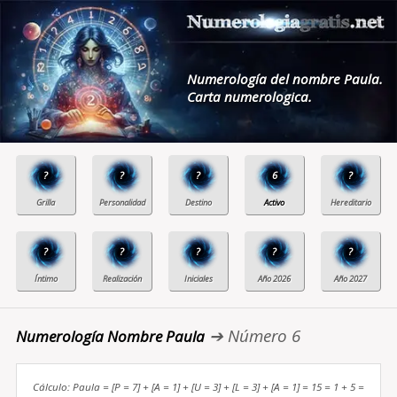
Numerología del nombre Paula.
Carta numerologica.
?
?
?
6
?
?
?
?
?
?
➔ Número 6
Numerología Nombre Paula
Cálculo: Paula = [P = 7] + [A = 1] + [U = 3] + [L = 3] + [A = 1] = 15 = 1 + 5 =