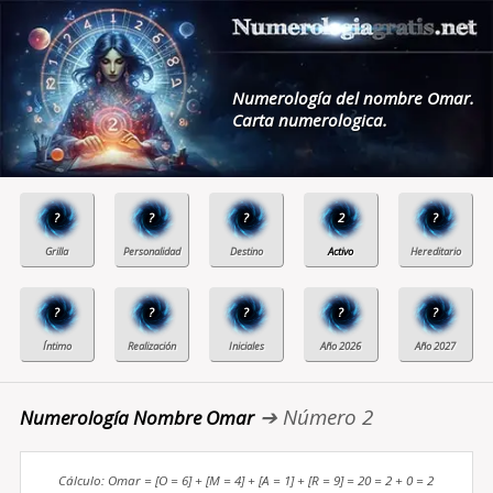
Numerología del nombre Omar.
Carta numerologica.
?
?
?
2
?
?
?
?
?
?
➔ Número 2
Numerología Nombre Omar
Cálculo: Omar = [O = 6] + [M = 4] + [A = 1] + [R = 9] = 20 = 2 + 0 = 2