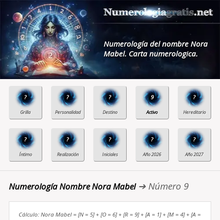
Numerología del nombre Nora
Mabel. Carta numerologica.
?
?
?
9
?
?
?
?
?
?
➔ Número 9
Numerología Nombre Nora Mabel
Cálculo: Nora Mabel = [N = 5] + [O = 6] + [R = 9] + [A = 1] + [M = 4] + [A =