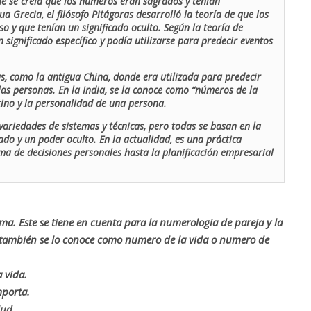
de se creía que los números eran sagrados y tenían
ua Grecia, el filósofo Pitágoras desarrolló la teoría de que los
o y que tenían un significado oculto. Según la teoría de
 significado específico y podía utilizarse para predecir eventos
as, como la antigua China, donde era utilizada para predecir
las personas. En la India, se la conoce como “números de la
stino y la personalidad de una persona.
ariedades de sistemas y técnicas, pero todas se basan en la
ado y un poder oculto. En la actualidad, es una práctica
oma de decisiones personales hasta la planificación empresarial
rma. Este se tiene en cuenta para la numerologia de pareja y la
o también se lo conoce como numero de la vida o numero de
 vida.
mporta.
lud.