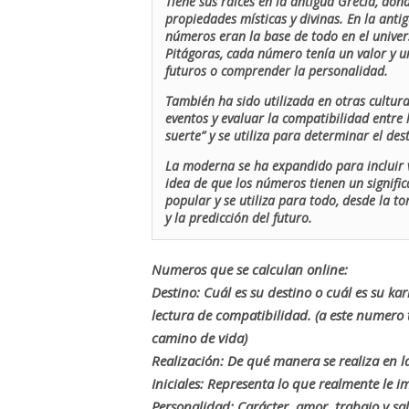
Tiene sus raíces en la antigua Grecia, don
propiedades místicas y divinas. En la antig
números eran la base de todo en el univers
Pitágoras, cada número tenía un valor y un
futuros o comprender la personalidad.
También ha sido utilizada en otras cultur
eventos y evaluar la compatibilidad entre 
suerte” y se utiliza para determinar el de
La moderna se ha expandido para incluir v
idea de que los números tienen un signific
popular y se utiliza para todo, desde la t
y la predicción del futuro.
Numeros que se calculan online:
Destino: Cuál es su destino o cuál es su ka
lectura de compatibilidad. (a este numer
camino de vida)
Realización: De qué manera se realiza en la
Iniciales: Representa lo que realmente le i
Personalidad: Carácter, amor, trabajo y sa