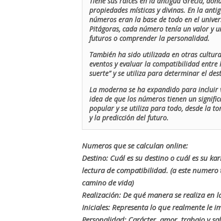
Tiene sus raíces en la antigua Grecia, don
propiedades místicas y divinas. En la antig
números eran la base de todo en el univers
Pitágoras, cada número tenía un valor y un
futuros o comprender la personalidad.
También ha sido utilizada en otras cultur
eventos y evaluar la compatibilidad entre 
suerte” y se utiliza para determinar el de
La moderna se ha expandido para incluir v
idea de que los números tienen un signific
popular y se utiliza para todo, desde la t
y la predicción del futuro.
Numeros que se calculan online:
Destino: Cuál es su destino o cuál es su ka
lectura de compatibilidad. (a este numer
camino de vida)
Realización: De qué manera se realiza en la
Iniciales: Representa lo que realmente le i
Personalidad: Carácter, amor, trabajo y sa