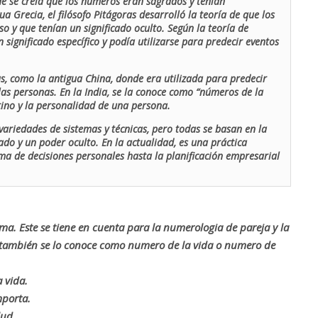
de se creía que los números eran sagrados y tenían
ua Grecia, el filósofo Pitágoras desarrolló la teoría de que los
o y que tenían un significado oculto. Según la teoría de
 significado específico y podía utilizarse para predecir eventos
as, como la antigua China, donde era utilizada para predecir
las personas. En la India, se la conoce como “números de la
stino y la personalidad de una persona.
ariedades de sistemas y técnicas, pero todas se basan en la
ado y un poder oculto. En la actualidad, es una práctica
oma de decisiones personales hasta la planificación empresarial
rma. Este se tiene en cuenta para la numerologia de pareja y la
o también se lo conoce como numero de la vida o numero de
 vida.
mporta.
lud.