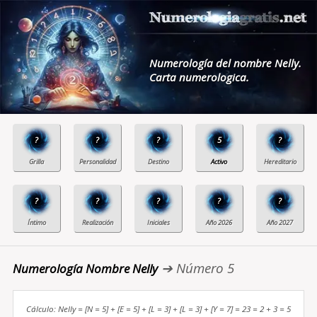
Numerología del nombre Nelly.
Carta numerologica.
?
?
?
5
?
?
?
?
?
?
➔ Número 5
Numerología Nombre Nelly
Cálculo: Nelly = [N = 5] + [E = 5] + [L = 3] + [L = 3] + [Y = 7] = 23 = 2 + 3 = 5