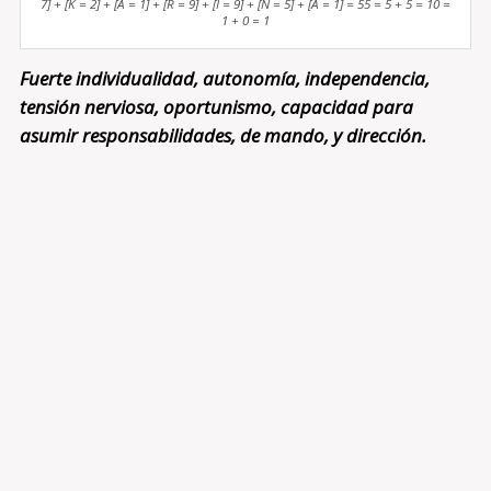
7] + [K = 2] + [A = 1] + [R = 9] + [I = 9] + [N = 5] + [A = 1] = 55 = 5 + 5 = 10 =
1 + 0 = 1
Fuerte individualidad, autonomía, independencia,
tensión nerviosa, oportunismo, capacidad para
asumir responsabilidades, de mando, y dirección.