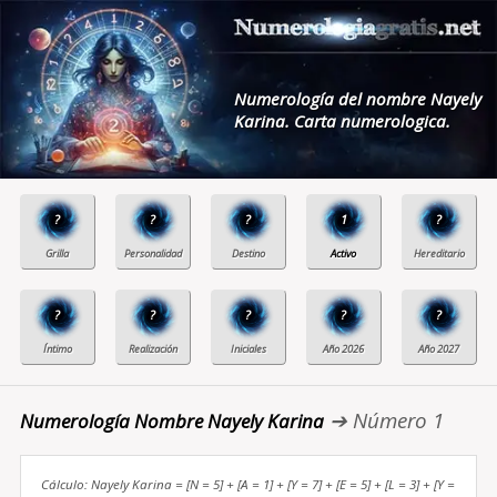
Numerología del nombre Nayely
Karina. Carta numerologica.
?
?
?
1
?
?
?
?
?
?
➔ Número 1
Numerología Nombre Nayely Karina
Cálculo: Nayely Karina = [N = 5] + [A = 1] + [Y = 7] + [E = 5] + [L = 3] + [Y =