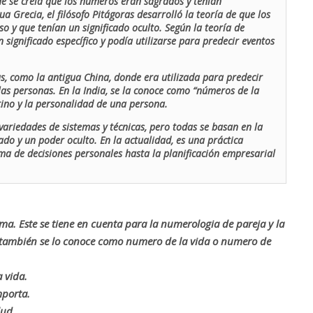
de se creía que los números eran sagrados y tenían
ua Grecia, el filósofo Pitágoras desarrolló la teoría de que los
o y que tenían un significado oculto. Según la teoría de
 significado específico y podía utilizarse para predecir eventos
as, como la antigua China, donde era utilizada para predecir
las personas. En la India, se la conoce como “números de la
stino y la personalidad de una persona.
ariedades de sistemas y técnicas, pero todas se basan en la
ado y un poder oculto. En la actualidad, es una práctica
oma de decisiones personales hasta la planificación empresarial
rma. Este se tiene en cuenta para la numerologia de pareja y la
o también se lo conoce como numero de la vida o numero de
 vida.
mporta.
lud.