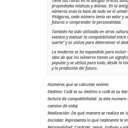
Tiene sus raíces en la antigua Grecia, don
propiedades místicas y divinas. En la antig
números eran la base de todo en el univers
Pitágoras, cada número tenía un valor y un
futuros o comprender la personalidad.
También ha sido utilizada en otras cultur
eventos y evaluar la compatibilidad entre 
suerte” y se utiliza para determinar el de
La moderna se ha expandido para incluir v
idea de que los números tienen un signific
popular y se utiliza para todo, desde la t
y la predicción del futuro.
Numeros que se calculan online:
Destino: Cuál es su destino o cuál es su ka
lectura de compatibilidad. (a este numer
camino de vida)
Realización: De qué manera se realiza en la
Iniciales: Representa lo que realmente le i
Personalidad: Carácter, amor, trabajo y sa