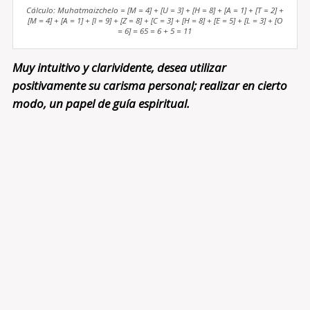
Cálculo: Muhatmaizchelo = [M = 4] + [U = 3] + [H = 8] + [A = 1] + [T = 2] +
[M = 4] + [A = 1] + [I = 9] + [Z = 8] + [C = 3] + [H = 8] + [E = 5] + [L = 3] + [O
= 6] = 65 = 6 + 5 = 11
Muy intuitivo y clarividente, desea utilizar
positivamente su carisma personal; realizar en cierto
modo, un papel de guía espiritual.