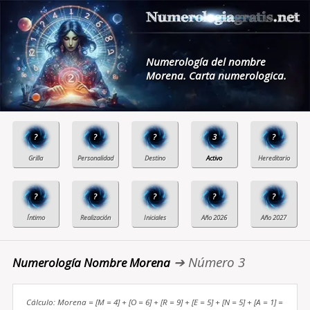
Numerología del nombre
Morena. Carta numerologica.
?
?
?
3
?
?
?
?
?
?
➔ Número 3
Numerología Nombre Morena
Cálculo: Morena = [M = 4] + [O = 6] + [R = 9] + [E = 5] + [N = 5] + [A = 1] =