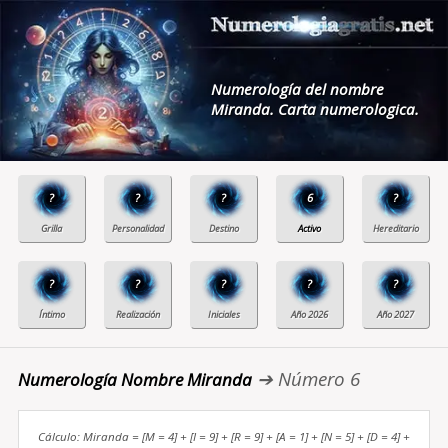
Numerología del nombre
Miranda. Carta numerologica.
?
?
?
6
?
?
?
?
?
?
➔ Número 6
Numerología Nombre Miranda
Cálculo: Miranda = [M = 4] + [I = 9] + [R = 9] + [A = 1] + [N = 5] + [D = 4] +