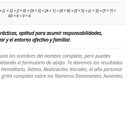
 [L = 3] + [I = 9] + [N = 5] + [A = 1] + [R = 9] + [E = 5] + [L = 3] + [Y = 7] =
60 = 6 + 0 = 6
ácticas, aptitud para asumir responsabilidades,
r y el entorno afectivo y familiar.
e solo los nombres del nombre completo, pero puedes
etando el formulario de abajo. Te daremos los resultados
ereditario, Íntimo, Realización, Iniciales, el año personal
a grilla completa sobre los Números Dominantes, Ausentes,