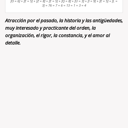
[O = 6] + [E = 5] + [Z = 8] + [E = 5] + [Q = 8] + [U = 3] + [I = 9] + [E = 5] + [L =
3] = 76 = 7 + 6 = 13 = 1 + 3 = 4
Atracción por el pasado, la historia y las antigüedades,
muy interesado y practicante del orden, la
organización, el rigor, la constancia, y el amor al
detalle.