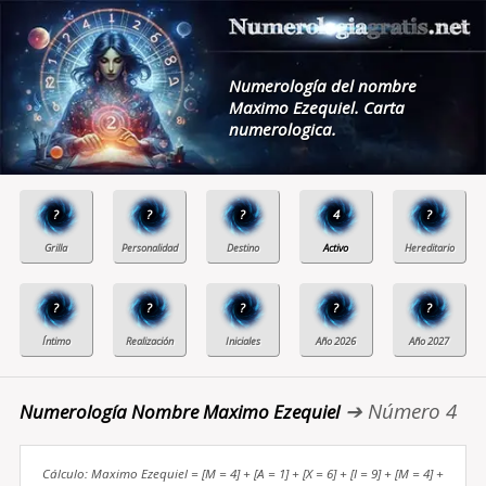
Numerología del nombre
Maximo Ezequiel. Carta
numerologica.
?
?
?
4
?
?
?
?
?
?
➔ Número 4
Numerología Nombre Maximo Ezequiel
Cálculo: Maximo Ezequiel = [M = 4] + [A = 1] + [X = 6] + [I = 9] + [M = 4] +