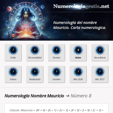
Numerología del nombre
Mauricio. Carta numerologica.
?
?
?
8
?
?
?
?
?
?
➔ Número 8
Numerología Nombre Mauricio
Cálculo: Mauricio = [M = 4] + [A = 1] + [U = 3] + [R = 9] + [I = 9] + [C = 3] +