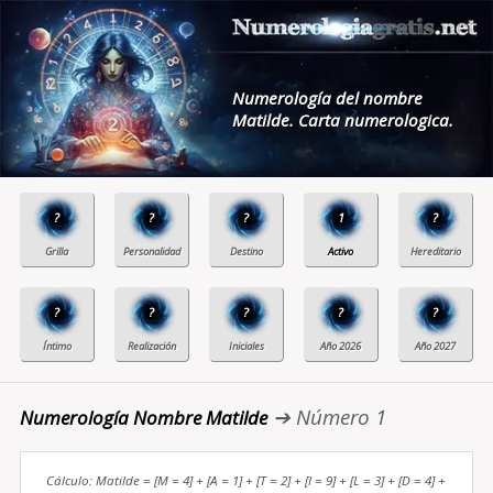
Numerología del nombre
Matilde. Carta numerologica.
?
?
?
1
?
?
?
?
?
?
➔ Número 1
Numerología Nombre Matilde
Cálculo: Matilde = [M = 4] + [A = 1] + [T = 2] + [I = 9] + [L = 3] + [D = 4] +