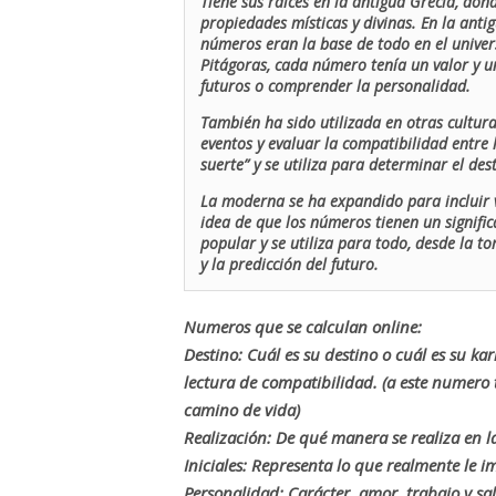
Tiene sus raíces en la antigua Grecia, don
propiedades místicas y divinas. En la antig
números eran la base de todo en el univers
Pitágoras, cada número tenía un valor y un
futuros o comprender la personalidad.
También ha sido utilizada en otras cultur
eventos y evaluar la compatibilidad entre 
suerte” y se utiliza para determinar el de
La moderna se ha expandido para incluir v
idea de que los números tienen un signific
popular y se utiliza para todo, desde la t
y la predicción del futuro.
Numeros que se calculan online:
Destino: Cuál es su destino o cuál es su ka
lectura de compatibilidad. (a este numer
camino de vida)
Realización: De qué manera se realiza en la
Iniciales: Representa lo que realmente le i
Personalidad: Carácter, amor, trabajo y sa