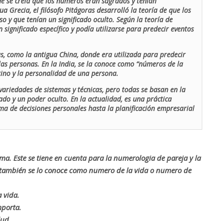
de se creía que los números eran sagrados y tenían
ua Grecia, el filósofo Pitágoras desarrolló la teoría de que los
o y que tenían un significado oculto. Según la teoría de
 significado específico y podía utilizarse para predecir eventos
as, como la antigua China, donde era utilizada para predecir
las personas. En la India, se la conoce como “números de la
stino y la personalidad de una persona.
ariedades de sistemas y técnicas, pero todas se basan en la
ado y un poder oculto. En la actualidad, es una práctica
oma de decisiones personales hasta la planificación empresarial
rma. Este se tiene en cuenta para la numerologia de pareja y la
o también se lo conoce como numero de la vida o numero de
 vida.
mporta.
lud.