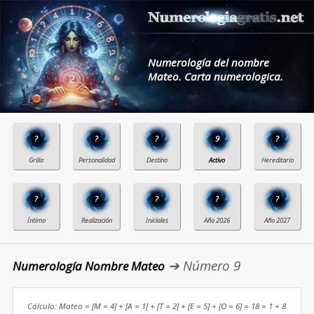
Numerología del nombre
Mateo. Carta numerologica.
?
?
?
9
?
?
?
?
?
?
➔ Número 9
Numerología Nombre Mateo
Cálculo: Mateo = [M = 4] + [A = 1] + [T = 2] + [E = 5] + [O = 6] = 18 = 1 + 8