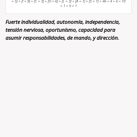
= 5] + [I = 9] + [C = 3] + [O = 6] + [L = 3] + [A = 1] + [S = 1] = 46 = 4 + 6 = 10
= 1 + 0 = 1
Fuerte individualidad, autonomía, independencia,
tensión nerviosa, oportunismo, capacidad para
asumir responsabilidades, de mando, y dirección.