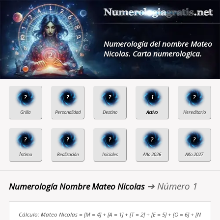
Numerología del nombre Mateo
Nicolas. Carta numerologica.
?
?
?
1
?
?
?
?
?
?
➔ Número 1
Numerología Nombre Mateo Nicolas
Cálculo: Mateo Nicolas = [M = 4] + [A = 1] + [T = 2] + [E = 5] + [O = 6] + [N