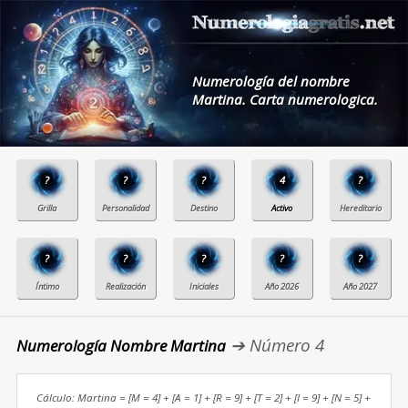
Numerología del nombre
Martina. Carta numerologica.
?
?
?
4
?
?
?
?
?
?
➔ Número 4
Numerología Nombre Martina
Cálculo: Martina = [M = 4] + [A = 1] + [R = 9] + [T = 2] + [I = 9] + [N = 5] +