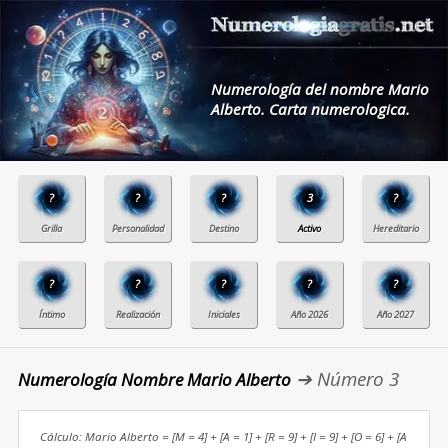
Numerología del nombre Mario
Alberto. Carta numerologica.
?
?
?
3
?
?
?
?
?
?
➔ Número 3
Numerología Nombre Mario Alberto
Cálculo: Mario Alberto = [M = 4] + [A = 1] + [R = 9] + [I = 9] + [O = 6] + [A