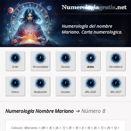
Numerología del nombre
Mariano. Carta numerologica.
?
?
?
8
?
?
?
?
?
?
➔ Número 8
Numerología Nombre Mariano
Cálculo: Mariano = [M = 4] + [A = 1] + [R = 9] + [I = 9] + [A = 1] + [N = 5] +