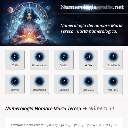
Numerología del nombre Maria
Teresa . Carta numerologica.
?
?
?
11
?
?
?
?
?
?
➔ Número 11
Numerología Nombre Maria Teresa
Cálculo: Maria Teresa = [M = 4] + [A = 1] + [R = 9] + [I = 9] + [A = 1] + [T =