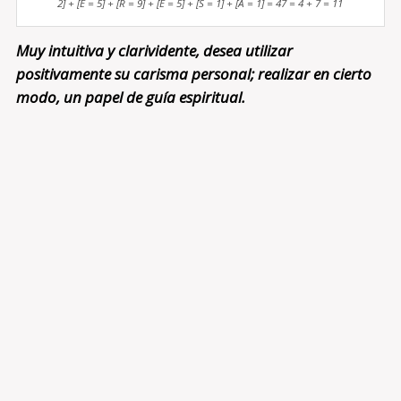
2] + [E = 5] + [R = 9] + [E = 5] + [S = 1] + [A = 1] = 47 = 4 + 7 = 11
Muy intuitiva y clarividente, desea utilizar
positivamente su carisma personal; realizar en cierto
modo, un papel de guía espiritual.