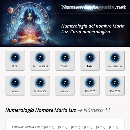
Numerología del nombre Maria
Luz. Carta numerologica.
?
?
?
11
?
?
?
?
?
?
➔ Número 11
Numerología Nombre Maria Luz
Cálculo: Maria Luz = [M = 4] + [A = 1] + [R = 9] + [I = 9] + [A = 1] + [L = 3]