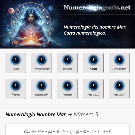
Numerología del nombre Mar.
Carta numerologica.
?
?
?
5
?
?
?
?
?
?
➔ Número 5
Numerología Nombre Mar
Cálculo: Mar = [M = 4] + [A = 1] + [R = 9] = 14 = 1 + 4 = 5