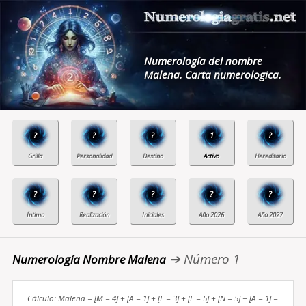
Numerología del nombre
Malena. Carta numerologica.
?
?
?
1
?
?
?
?
?
?
➔ Número 1
Numerología Nombre Malena
Cálculo: Malena = [M = 4] + [A = 1] + [L = 3] + [E = 5] + [N = 5] + [A = 1] =