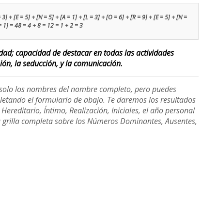
] + [E = 5] + [N = 5] + [A = 1] + [L = 3] + [O = 6] + [R = 9] + [E = 5] + [N =
= 1] = 48 = 4 + 8 = 12 = 1 + 2 = 3
lidad; capacidad de destacar en todas las actividades
sión, la seducción, y la comunicación.
e solo los nombres del nombre completo, pero puedes
etando el formulario de abajo. Te daremos los resultados
ereditario, Íntimo, Realización, Iniciales, el año personal
a grilla completa sobre los Números Dominantes, Ausentes,