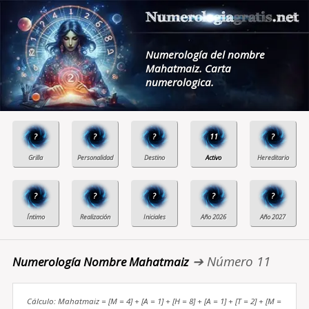
Numerología del nombre
Mahatmaiz. Carta
numerologica.
?
?
?
11
?
?
?
?
?
?
➔ Número 11
Numerología Nombre Mahatmaiz
Cálculo: Mahatmaiz = [M = 4] + [A = 1] + [H = 8] + [A = 1] + [T = 2] + [M =