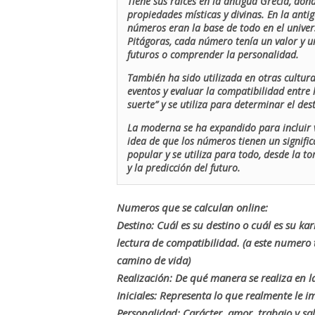
Tiene sus raíces en la antigua Grecia, don
propiedades místicas y divinas. En la antig
números eran la base de todo en el univers
Pitágoras, cada número tenía un valor y un
futuros o comprender la personalidad.
También ha sido utilizada en otras cultur
eventos y evaluar la compatibilidad entre 
suerte” y se utiliza para determinar el de
La moderna se ha expandido para incluir v
idea de que los números tienen un signific
popular y se utiliza para todo, desde la t
y la predicción del futuro.
Numeros que se calculan online:
Destino: Cuál es su destino o cuál es su ka
lectura de compatibilidad. (a este numer
camino de vida)
Realización: De qué manera se realiza en la
Iniciales: Representa lo que realmente le i
Personalidad: Carácter, amor, trabajo y sa