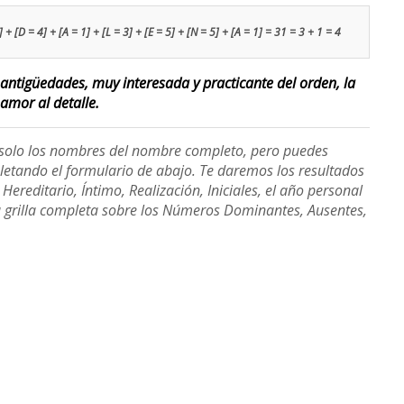
+ [D = 4] + [A = 1] + [L = 3] + [E = 5] + [N = 5] + [A = 1] = 31 = 3 + 1 = 4
s antigüedades, muy interesada y practicante del orden, la
 amor al detalle.
e solo los nombres del nombre completo, pero puedes
etando el formulario de abajo. Te daremos los resultados
ereditario, Íntimo, Realización, Iniciales, el año personal
a grilla completa sobre los Números Dominantes, Ausentes,