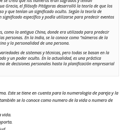
de se creía que los números eran sagrados y tenían
ua Grecia, el filósofo Pitágoras desarrolló la teoría de que los
o y que tenían un significado oculto. Según la teoría de
 significado específico y podía utilizarse para predecir eventos
as, como la antigua China, donde era utilizada para predecir
las personas. En la India, se la conoce como “números de la
stino y la personalidad de una persona.
ariedades de sistemas y técnicas, pero todas se basan en la
ado y un poder oculto. En la actualidad, es una práctica
oma de decisiones personales hasta la planificación empresarial
rma. Este se tiene en cuenta para la numerologia de pareja y la
o también se lo conoce como numero de la vida o numero de
 vida.
mporta.
lud.